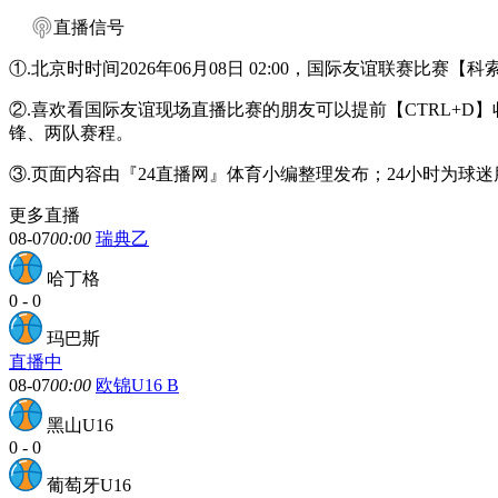
直播信号
①.北京时时间2026年06月08日 02:00，国际友谊联赛比赛
②.喜欢看国际友谊现场直播比赛的朋友可以提前【CTRL+
锋、两队赛程。
③.页面内容由『24直播网』体育小编整理发布；24小时为
更多直播
08-07
00:00
瑞典乙
哈丁格
0
-
0
玛巴斯
直播中
08-07
00:00
欧锦U16 B
黑山U16
0
-
0
葡萄牙U16