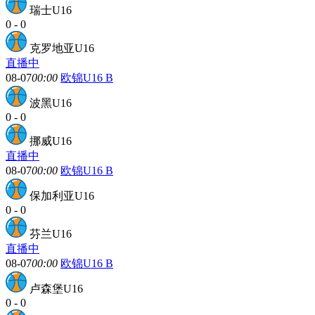
瑞士U16
0
-
0
克罗地亚U16
直播中
08-07
00:00
欧锦U16 B
波黑U16
0
-
0
挪威U16
直播中
08-07
00:00
欧锦U16 B
保加利亚U16
0
-
0
芬兰U16
直播中
08-07
00:00
欧锦U16 B
卢森堡U16
0
-
0