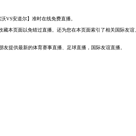
【科索沃VS安道尔】准时在线免费直播。
D】收藏本页面以免错过直播。还为您在本页面索引了相关国际友
球迷朋友提供最新的体育赛事直播、足球直播，国际友谊直播。