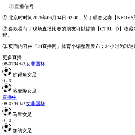
直播信号
①.北京时时间2026年06月04日 02:00，荷丁联赛比赛【NE
②.喜欢看荷丁现场直播比赛的朋友可以提前【CTRL+D】
程。
③.页面内容由『24直播网』体育小编整理发布；24小时为
更多直播
08-07
04:00
女非国杯
佛得角女足
0
-
0
喀麦隆女足
直播中
08-07
04:00
女非国杯
马里女足
0
-
0
加纳女足