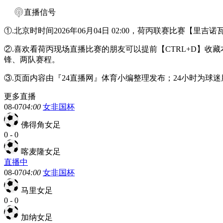
直播信号
①.北京时时间2026年06月04日 02:00，荷丙联赛比赛【
②.喜欢看荷丙现场直播比赛的朋友可以提前【CTRL+D】
锋、两队赛程。
③.页面内容由『24直播网』体育小编整理发布；24小时为
更多直播
08-07
04:00
女非国杯
佛得角女足
0
-
0
喀麦隆女足
直播中
08-07
04:00
女非国杯
马里女足
0
-
0
加纳女足