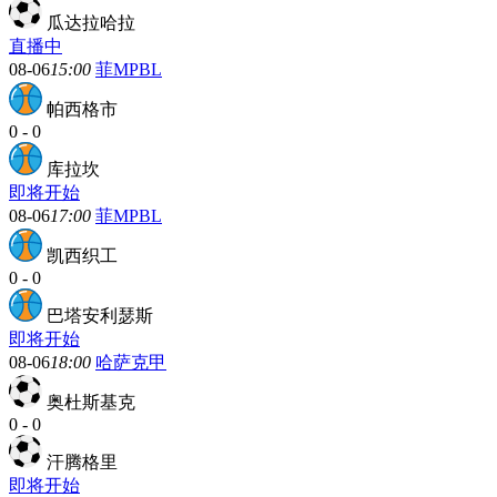
瓜达拉哈拉
直播中
08-06
15:00
菲MPBL
帕西格市
0
-
0
库拉坎
即将开始
08-06
17:00
菲MPBL
凯西织工
0
-
0
巴塔安利瑟斯
即将开始
08-06
18:00
哈萨克甲
奥杜斯基克
0
-
0
汗腾格里
即将开始