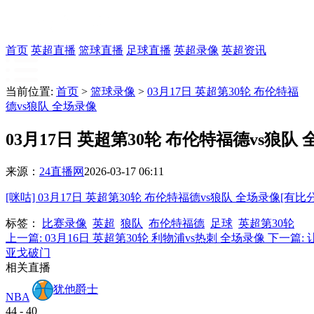
首页
英超直播
篮球直播
足球直播
英超录像
英超资讯
当前位置:
首页
>
篮球录像
>
03月17日 英超第30轮 布伦特福
德vs狼队 全场录像
03月17日 英超第30轮 布伦特福德vs狼队
来源：
24直播网
2026-03-17 06:11
[咪咕] 03月17日 英超第30轮 布伦特福德vs狼队 全场录像[有比分
标签
：
比赛录像
英超
狼队
布伦特福德
足球
英超第30轮
上一篇:
03月16日 英超第30轮 利物浦vs热刺 全场录像
下一篇:
亚戈破门
相关直播
犹他爵士
NBA
44
-
40