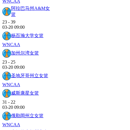
WNCAA
阿拉巴马州A&M女
篮
23
-
39
03-20 09:00
杨百瀚大学女篮
WNCAA
加州尔湾女篮
23
-
25
03-20 09:00
圣地牙哥州立女篮
WNCAA
威斯康星女篮
31
-
22
03-20 09:00
俄勒岡州立女篮
WNCAA