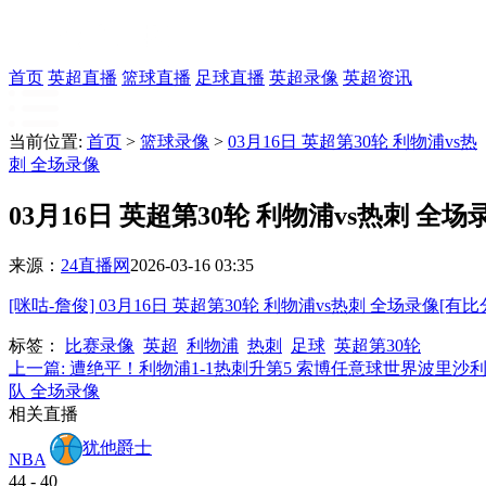
首页
英超直播
篮球直播
足球直播
英超录像
英超资讯
当前位置:
首页
>
篮球录像
>
03月16日 英超第30轮 利物浦vs热
刺 全场录像
03月16日 英超第30轮 利物浦vs热刺 全场
来源：
24直播网
2026-03-16 03:35
[咪咕-詹俊] 03月16日 英超第30轮 利物浦vs热刺 全场录像[有比
标签
：
比赛录像
英超
利物浦
热刺
足球
英超第30轮
上一篇:
遭绝平！利物浦1-1热刺升第5 索博任意球世界波里沙
队 全场录像
相关直播
犹他爵士
NBA
44
-
40