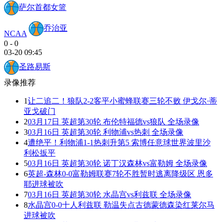
萨尔首都女篮
乔治亚
NCAA
0
-
0
03-20 09:45
圣路易斯
录像推荐
1
让二追二！狼队2-2客平小蜜蜂联赛三轮不败 伊戈尔·蒂
亚戈破门
2
03月17日 英超第30轮 布伦特福德vs狼队 全场录像
3
03月16日 英超第30轮 利物浦vs热刺 全场录像
4
遭绝平！利物浦1-1热刺升第5 索博任意球世界波里沙
利松扳平
5
03月16日 英超第30轮 诺丁汉森林vs富勒姆 全场录像
6
英超-森林0-0富勒姆联赛7轮不胜暂时逃离降级区 恩多
耶进球被吹
7
03月16日 英超第30轮 水晶宫vs利兹联 全场录像
8
水晶宫0-0十人利兹联 勒温失点古德蒙德森染红莱尔马
进球被吹