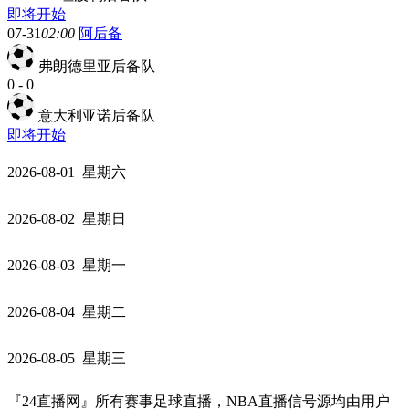
即将开始
07-31
02:00
阿后备
弗朗德里亚后备队
0
-
0
意大利亚诺后备队
即将开始
2026-08-01 星期六
2026-08-02 星期日
2026-08-03 星期一
2026-08-04 星期二
2026-08-05 星期三
『24直播网』所有赛事足球直播，NBA直播信号源均由用户