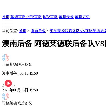
首页
英超直播
篮球直播
足球直播
英超录像
英超资讯
当前位置:
首页
>
澳南后备
>
阿德莱德联后备队VS阿德莱德城
澳南后备 阿德莱德联后备队V
阿德莱德联后备队
澳南后备 | 06-13 15:50
2
0
2026年06月13日 15:50
阿德莱德城后备队