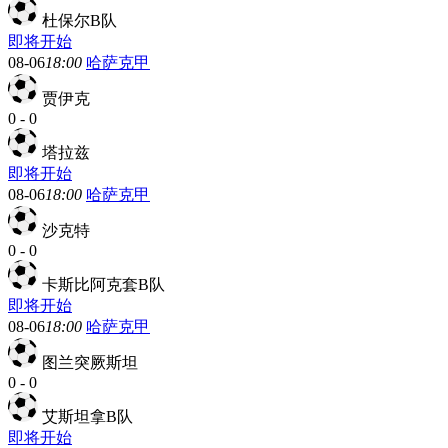
杜保尔B队
即将开始
08-06
18:00
哈萨克甲
贾伊克
0
-
0
塔拉兹
即将开始
08-06
18:00
哈萨克甲
沙克特
0
-
0
卡斯比阿克套B队
即将开始
08-06
18:00
哈萨克甲
图兰突厥斯坦
0
-
0
艾斯坦拿B队
即将开始