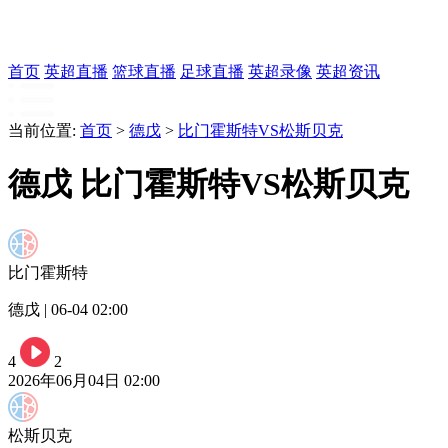
首页
英超直播
篮球直播
足球直播
英超录像
英超资讯
当前位置:
首页
>
德戊
>
比门霍斯特VS松斯贝克
德戊 比门霍斯特VS松斯贝克
比门霍斯特
德戊 | 06-04 02:00
4
2
2026年06月04日 02:00
松斯贝克