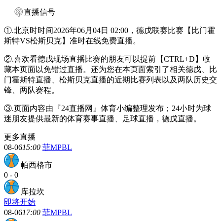
直播信号
①.北京时时间2026年06月04日 02:00，德戊联赛比赛【比门霍
斯特VS松斯贝克】准时在线免费直播。
②.喜欢看德戊现场直播比赛的朋友可以提前【CTRL+D】收
藏本页面以免错过直播。还为您在本页面索引了相关德戊、比
门霍斯特直播、松斯贝克直播的近期比赛列表以及两队历史交
锋、两队赛程。
③.页面内容由『24直播网』体育小编整理发布；24小时为球
迷朋友提供最新的体育赛事直播、足球直播，德戊直播。
更多直播
08-06
15:00
菲MPBL
帕西格市
0
-
0
库拉坎
即将开始
08-06
17:00
菲MPBL