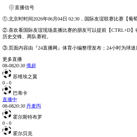
直播信号
①.北京时时间2026年06月04日 02:30，国际友谊联赛比赛【
②.喜欢看国际友谊现场直播比赛的朋友可以提前【CTRL+D
历史交锋、两队赛程。
③.页面内容由『24直播网』体育小编整理发布；24小时为
更多直播
08-08
20:30
俄超
苏维埃之翼
0
-
0
巴蒂卡
直播中
08-08
20:30
丹麦丙
霍尔斯特布罗
0
-
0
霍尔贝克