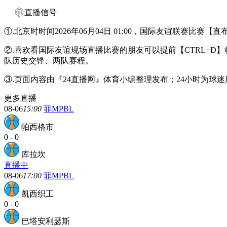
直播信号
①.北京时时间2026年06月04日 01:00，国际友谊联赛比
②.喜欢看国际友谊现场直播比赛的朋友可以提前【CTRL+
队历史交锋、两队赛程。
③.页面内容由『24直播网』体育小编整理发布；24小时为
更多直播
08-06
15:00
菲MPBL
帕西格市
0
-
0
库拉坎
直播中
08-06
17:00
菲MPBL
凯西织工
0
-
0
巴塔安利瑟斯