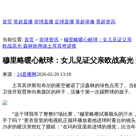
首页
英超直播
篮球直播
足球直播
英超录像
英超资讯
当前位置:
首页
>
篮球资讯
>
穆里略暖心献球：女儿见证父亲
欧战高光 森林铁闸谈土耳其奇迹夜
穆里略暖心献球：女儿见证父亲欧战高光
来源：
24直播网
2026-02-20 13:18
土耳其伊斯坦布尔的夜空被诺丁汉森林的绿色点亮了。当穆
卫张开双臂奔向角旗区的样子，活像个第一次踢野球的孩子。
"这个球我等了整整87场比赛，"穆里略擦拭着额头的汗水
手了吗？"更衣室里的电视机正循环播放着他进球时看台的镜
29岁的硬汉突然红了眼眶："在玛利亚面前进球的感觉，比当