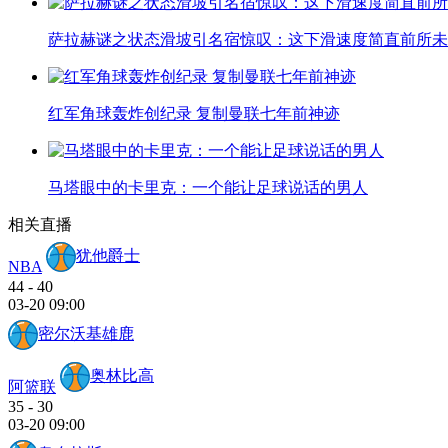
萨拉赫谜之状态滑坡引名宿惊叹：这下滑速度简直前所未
红军角球轰炸创纪录 复制曼联七年前神迹
马塔眼中的卡里克：一个能让足球说话的男人
相关直播
犹他爵士
NBA
44
-
40
03-20 09:00
密尔沃基雄鹿
奥林比高
阿篮联
35
-
30
03-20 09:00