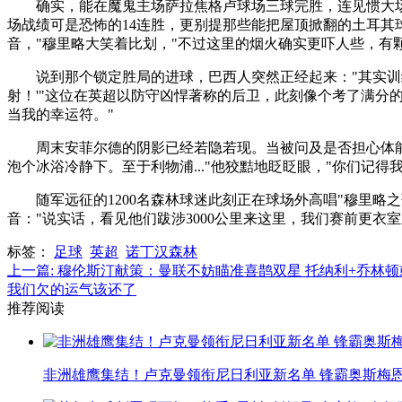
确实，能在魔鬼主场萨拉焦格卢球场三球完胜，连见惯大场
场战绩可是恐怖的14连胜，更别提那些能把屋顶掀翻的土耳其
音，"穆里略大笑着比划，"不过这里的烟火确实更吓人些，有
说到那个锁定胜局的进球，巴西人突然正经起来："其实训练
射！'"这位在英超以防守凶悍著称的后卫，此刻像个考了满分
当我的幸运符。"
周末安菲尔德的阴影已经若隐若现。当被问及是否担心体能
泡个冰浴冷静下。至于利物浦..."他狡黠地眨眨眼，"你们记得
随军远征的1200名森林球迷此刻正在球场外高唱"穆里略之
音："说实话，看见他们跋涉3000公里来这里，我们赛前更衣
标签
：
足球
英超
诺丁汉森林
上一篇:
穆伦斯汀献策：曼联不妨瞄准喜鹊双星 托纳利+乔林顿
我们欠的运气该还了
推荐阅读
非洲雄鹰集结！卢克曼领衔尼日利亚新名单 锋霸奥斯梅