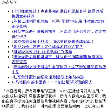
热点新闻
1
非洲雄鹰集结！卢克曼领衔尼日利亚新名单 锋霸奥斯
梅恩意外落选
2
英超点球判罚现两极：枪手"零封"创纪录 小蜜蜂7次领
跑倒霉榜
3
科莫主席谈小法执教前景：阿森纳巴萨召唤时，谁能留
得住他？
4
米克尔炮轰枪手战术：10亿英镑换来角球冠军？
5
鲁尼为枪手发声：定位球战术何罪之有？
6
凯恩缺席夜 拜仁新援迎战门兴考验
7
维拉惨败后埃梅里坦言：球队正经历阵痛期 称赞蓝军
表现完美
8
萨拉赫谜之状态滑坡引名宿惊叹：这下滑速度简直前所
未见
9
红军角球轰炸创纪录 复制曼联七年前神迹
10
马塔眼中的卡里克：一个能让足球说话的男人
『24直播网』所有赛事足球直播，NBA直播信号源均由用户
收集或从搜索引擎搜索整理获得，所有内容均来自互联网，我
们自身不提供任何直播信号和视频内容，如有侵犯您的权益请
联系我们，我们会第一时间处理 页面更新时间： 2026年03月