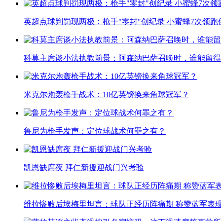
英超点球判罚现两极：枪手"零封"创纪录 小蜜蜂7次领跑
科莫主席谈小法执教前景：阿森纳巴萨召唤时，谁能留得
米克尔炮轰枪手战术：10亿英镑换来角球冠军？
鲁尼为枪手发声：定位球战术何罪之有？
凯恩缺席夜 拜仁新援迎战门兴考验
维拉惨败后埃梅里坦言：球队正经历阵痛期 称赞蓝军表