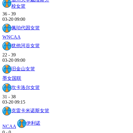
校女篮
36
-
39
03-20 09:00
佩珀代因女篮
WNCAA
犹他河谷女篮
22
-
39
03-20 09:00
旧金山女篮
墨女国联
坎卡洛尔女篮
31
-
38
03-20 09:15
克雷卡米诺斯女篮
伊利诺
NCAA
0
-
0