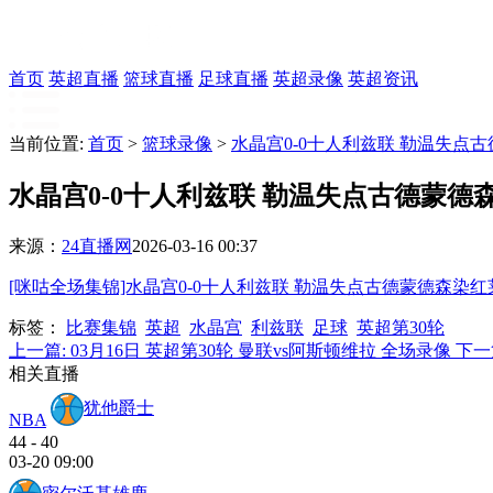
首页
英超直播
篮球直播
足球直播
英超录像
英超资讯
当前位置:
首页
>
篮球录像
>
水晶宫0-0十人利兹联 勒温失点
水晶宫0-0十人利兹联 勒温失点古德蒙
来源：
24直播网
2026-03-16 00:37
[咪咕全场集锦]水晶宫0-0十人利兹联 勒温失点古德蒙德森染
标签
：
比赛集锦
英超
水晶宫
利兹联
足球
英超第30轮
上一篇:
03月16日 英超第30轮 曼联vs阿斯顿维拉 全场录像
下一
相关直播
犹他爵士
NBA
44
-
40
03-20 09:00