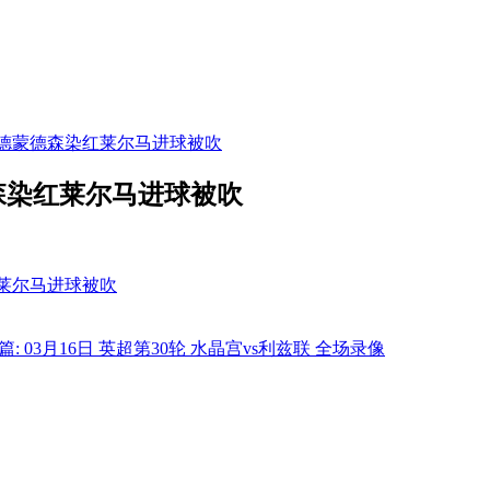
古德蒙德森染红莱尔马进球被吹
德森染红莱尔马进球被吹
红莱尔马进球被吹
篇:
03月16日 英超第30轮 水晶宫vs利兹联 全场录像