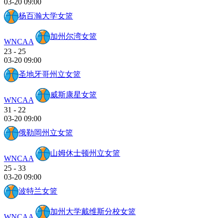
03-20 09:00
杨百瀚大学女篮
加州尔湾女篮
WNCAA
23
-
25
03-20 09:00
圣地牙哥州立女篮
威斯康星女篮
WNCAA
31
-
22
03-20 09:00
俄勒岡州立女篮
山姆休士顿州立女篮
WNCAA
25
-
33
03-20 09:00
波特兰女篮
加州大学戴维斯分校女篮
WNCAA