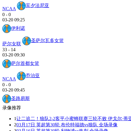
宾夕法尼亚
NCAA
0
-
0
03-20 09:25
伊利诺
圣萨尔瓦多女篮
萨尔女联
33
-
14
03-20 09:30
萨尔首都女篮
乔治亚
NCAA
0
-
0
03-20 09:45
圣路易斯
录像推荐
1
让二追二！狼队2-2客平小蜜蜂联赛三轮不败 伊戈尔·蒂
2
03月17日 英超第30轮 布伦特福德vs狼队 全场录像
3
03月16日 英超第30轮 利物浦vs热刺 全场录像