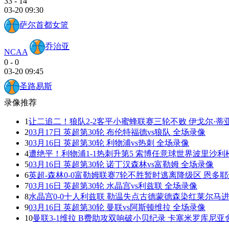
33
-
14
03-20 09:30
萨尔首都女篮
乔治亚
NCAA
0
-
0
03-20 09:45
圣路易斯
录像推荐
1
让二追二！狼队2-2客平小蜜蜂联赛三轮不败 伊戈尔·蒂
2
03月17日 英超第30轮 布伦特福德vs狼队 全场录像
3
03月16日 英超第30轮 利物浦vs热刺 全场录像
4
遭绝平！利物浦1-1热刺升第5 索博任意球世界波里沙利
5
03月16日 英超第30轮 诺丁汉森林vs富勒姆 全场录像
6
英超-森林0-0富勒姆联赛7轮不胜暂时逃离降级区 恩多
7
03月16日 英超第30轮 水晶宫vs利兹联 全场录像
8
水晶宫0-0十人利兹联 勒温失点古德蒙德森染红莱尔马
9
03月16日 英超第30轮 曼联vs阿斯顿维拉 全场录像
10
曼联3-1维拉 B费助攻双响破小贝纪录 卡塞米罗库尼