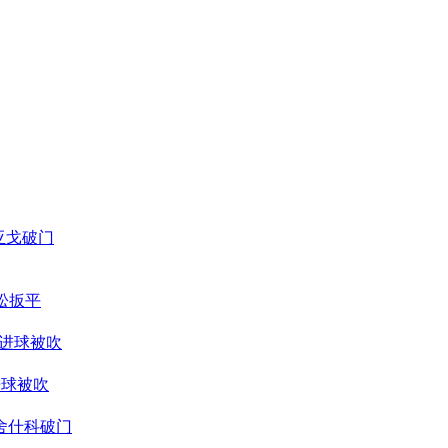
亚戈破门
松扳平
耶进球被吹
进球被吹
亚舍什科破门