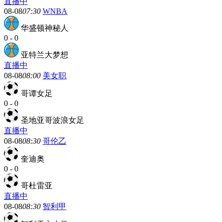
直播中
08-08
07:30
WNBA
华盛顿神秘人
0
-
0
亚特兰大梦想
直播中
08-08
08:00
美女职
哥谭女足
0
-
0
圣地亚哥波浪女足
直播中
08-08
08:30
哥伦乙
奎迪奥
0
-
0
哥杜雷亚
直播中
08-08
08:30
智利甲