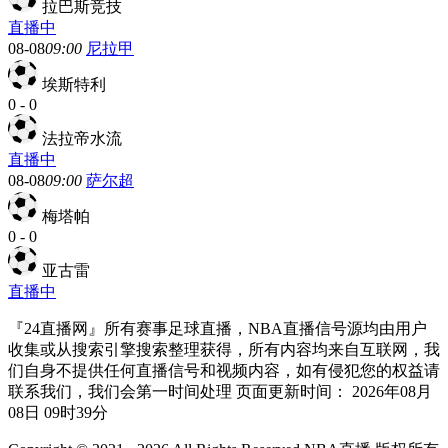
拉巴斯竞技
直播中
08-08
09:00
尼拉甲
埃斯特利
0
-
0
法拉帝水流
直播中
08-08
09:00
萨尔超
梅塔帕
0
-
0
亚古雷
直播中
『24直播网』所有赛事足球直播，NBA直播信号源均由用户
收集或从搜索引擎搜索整理获得，所有内容均来自互联网，我
们自身不提供任何直播信号和视频内容，如有侵犯您的权益请
联系我们，我们会第一时间处理 页面更新时间： 2026年08月
08日 09时39分