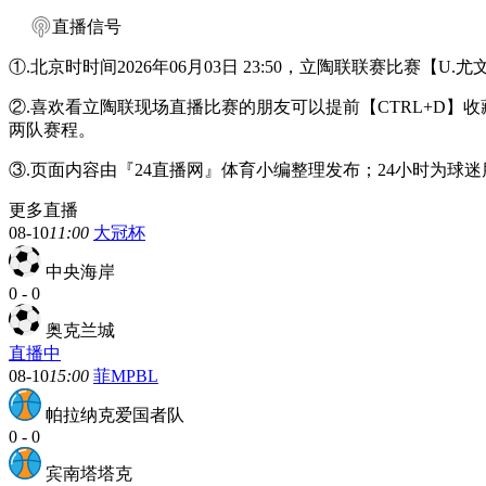
直播信号
①.北京时时间2026年06月03日 23:50，立陶联联赛比赛【
②.喜欢看立陶联现场直播比赛的朋友可以提前【CTRL+D
两队赛程。
③.页面内容由『24直播网』体育小编整理发布；24小时为
更多直播
08-10
11:00
大冠杯
中央海岸
0
-
0
奥克兰城
直播中
08-10
15:00
菲MPBL
帕拉纳克爱国者队
0
-
0
宾南塔塔克