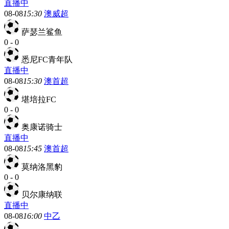
直播中
08-08
15:30
澳威超
萨瑟兰鲨鱼
0
-
0
悉尼FC青年队
直播中
08-08
15:30
澳首超
堪培拉FC
0
-
0
奥康诺骑士
直播中
08-08
15:45
澳首超
莫纳洛黑豹
0
-
0
贝尔康纳联
直播中
08-08
16:00
中乙