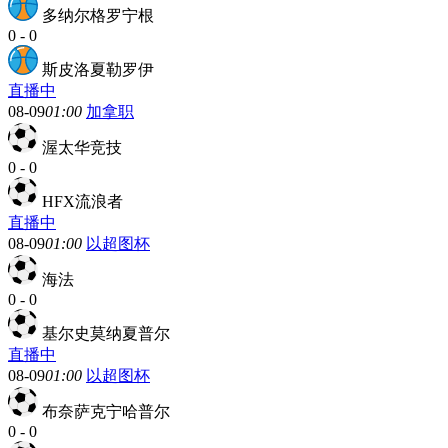
多纳尔格罗宁根
0
-
0
斯皮洛夏勒罗伊
直播中
08-09
01:00
加拿职
渥太华竞技
0
-
0
HFX流浪者
直播中
08-09
01:00
以超图杯
海法
0
-
0
基尔史莫纳夏普尔
直播中
08-09
01:00
以超图杯
布奈萨克宁哈普尔
0
-
0