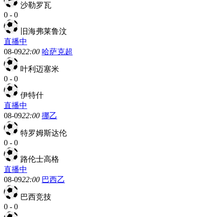
沙勒罗瓦
0
-
0
旧海弗莱鲁汶
直播中
08-09
22:00
哈萨克超
叶利迈塞米
0
-
0
伊特什
直播中
08-09
22:00
挪乙
特罗姆斯达伦
0
-
0
路伦士高格
直播中
08-09
22:00
巴西乙
巴西竞技
0
-
0