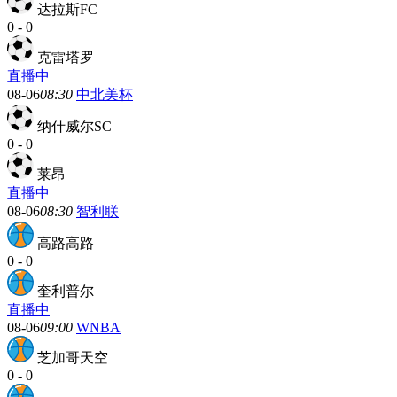
达拉斯FC
0
-
0
克雷塔罗
直播中
08-06
08:30
中北美杯
纳什威尔SC
0
-
0
莱昂
直播中
08-06
08:30
智利联
高路高路
0
-
0
奎利普尔
直播中
08-06
09:00
WNBA
芝加哥天空
0
-
0