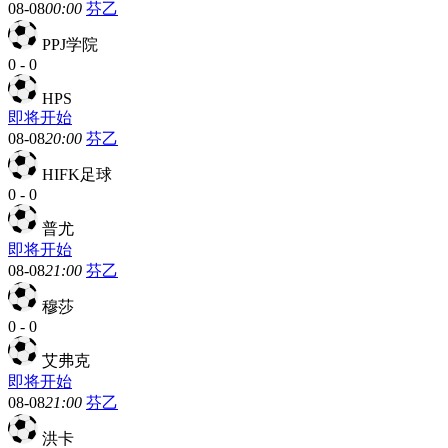
08-08
00:00
芬乙
PPJ学院
0
-
0
HPS
即将开始
08-08
20:00
芬乙
HIFK足球
0
-
0
普尤
即将开始
08-08
21:00
芬乙
穆莎
0
-
0
艾弗克
即将开始
08-08
21:00
芬乙
洪卡