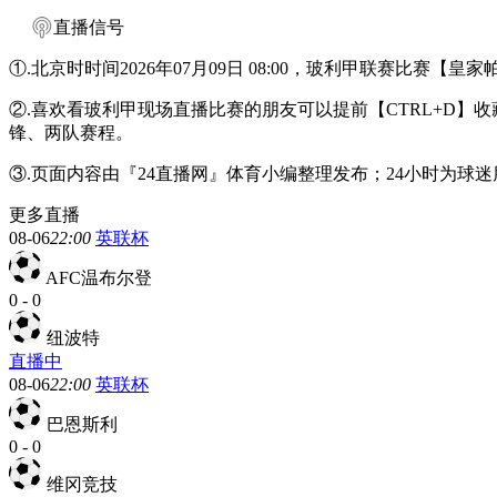
直播信号
①.北京时时间2026年07月09日 08:00，玻利甲联赛比赛【
②.喜欢看玻利甲现场直播比赛的朋友可以提前【CTRL+D
锋、两队赛程。
③.页面内容由『24直播网』体育小编整理发布；24小时为
更多直播
08-06
22:00
英联杯
AFC温布尔登
0
-
0
纽波特
直播中
08-06
22:00
英联杯
巴恩斯利
0
-
0
维冈竞技