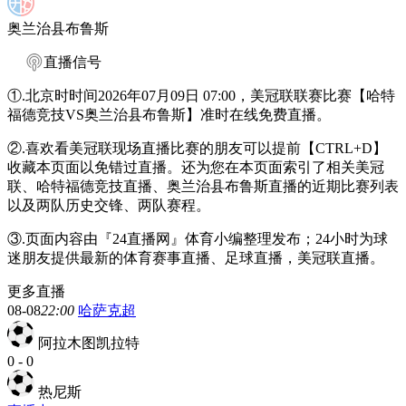
奥兰治县布鲁斯
直播信号
①.北京时时间2026年07月09日 07:00，美冠联联赛比赛【哈特
福德竞技VS奥兰治县布鲁斯】准时在线免费直播。
②.喜欢看美冠联现场直播比赛的朋友可以提前【CTRL+D】
收藏本页面以免错过直播。还为您在本页面索引了相关美冠
联、哈特福德竞技直播、奥兰治县布鲁斯直播的近期比赛列表
以及两队历史交锋、两队赛程。
③.页面内容由『24直播网』体育小编整理发布；24小时为球
迷朋友提供最新的体育赛事直播、足球直播，美冠联直播。
更多直播
08-08
22:00
哈萨克超
阿拉木图凯拉特
0
-
0
热尼斯