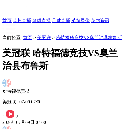
首页
英超直播
篮球直播
足球直播
英超录像
英超资讯
当前位置:
首页
>
美冠联
>
哈特福德竞技VS奥兰治县布鲁斯
美冠联 哈特福德竞技VS奥兰
治县布鲁斯
哈特福德竞技
美冠联 | 07-09 07:00
2
2
2026年07月09日 07:00