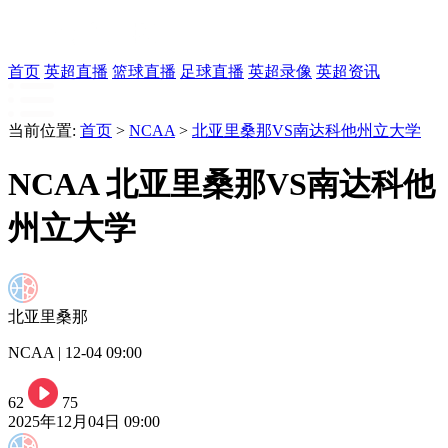
首页
英超直播
篮球直播
足球直播
英超录像
英超资讯
当前位置:
首页
>
NCAA
>
北亚里桑那VS南达科他州立大学
NCAA 北亚里桑那VS南达科他
州立大学
北亚里桑那
NCAA | 12-04 09:00
62
75
2025年12月04日 09:00