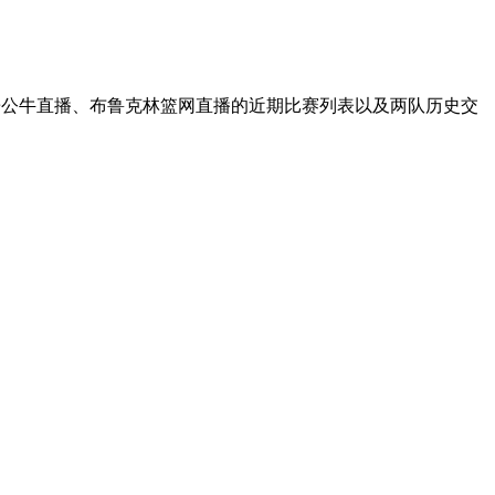
加哥公牛直播、布鲁克林篮网直播的近期比赛列表以及两队历史交