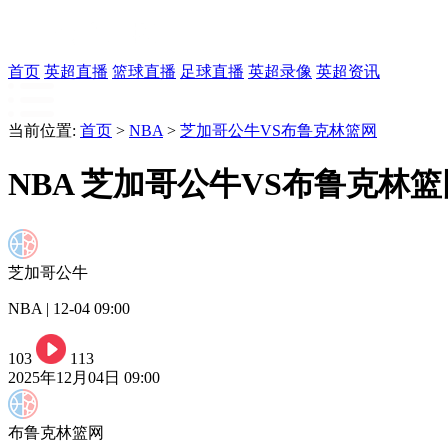
首页
英超直播
篮球直播
足球直播
英超录像
英超资讯
当前位置:
首页
>
NBA
>
芝加哥公牛VS布鲁克林篮网
NBA 芝加哥公牛VS布鲁克林篮
芝加哥公牛
NBA | 12-04 09:00
103
113
2025年12月04日 09:00
布鲁克林篮网