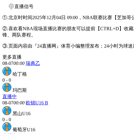
直播信号
①.北京时时间2025年12月04日 09:00，NBA联赛比赛【
②.喜欢看NBA现场直播比赛的朋友可以提前【CTRL+D
锋、两队赛程。
③.页面内容由『24直播网』体育小编整理发布；24小时为球
更多直播
08-07
00:00
瑞典乙
哈丁格
0
-
0
玛巴斯
直播中
08-07
00:00
欧锦U16 B
黑山U16
0
-
0
葡萄牙U16