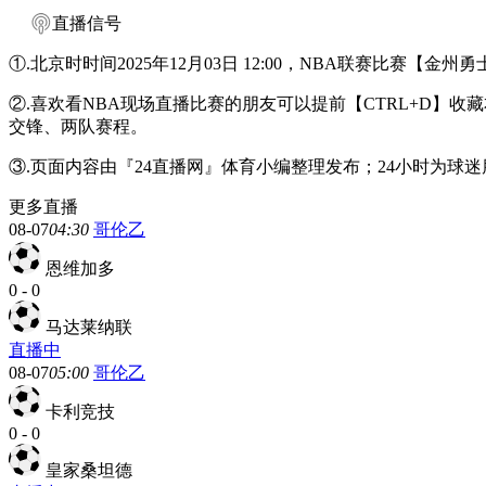
直播信号
①.北京时时间2025年12月03日 12:00，NBA联赛比赛【
②.喜欢看NBA现场直播比赛的朋友可以提前【CTRL+D
交锋、两队赛程。
③.页面内容由『24直播网』体育小编整理发布；24小时为球
更多直播
08-07
04:30
哥伦乙
恩维加多
0
-
0
马达莱纳联
直播中
08-07
05:00
哥伦乙
卡利竞技
0
-
0
皇家桑坦德