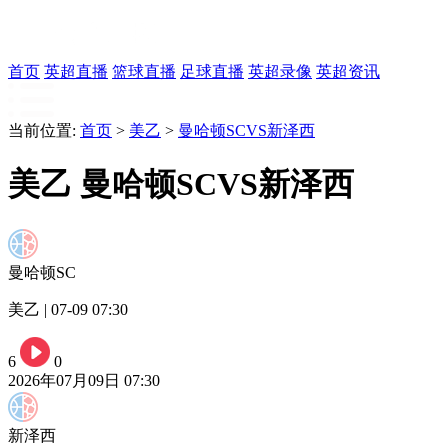
首页
英超直播
篮球直播
足球直播
英超录像
英超资讯
当前位置:
首页
>
美乙
>
曼哈顿SCVS新泽西
美乙 曼哈顿SCVS新泽西
曼哈顿SC
美乙 | 07-09 07:30
6
0
2026年07月09日 07:30
新泽西