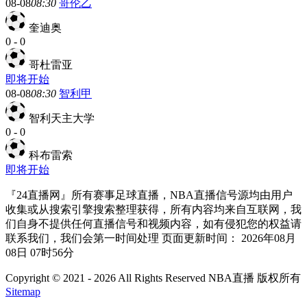
08-08
08:30
哥伦乙
奎迪奥
0
-
0
哥杜雷亚
即将开始
08-08
08:30
智利甲
智利天主大学
0
-
0
科布雷索
即将开始
『24直播网』所有赛事足球直播，NBA直播信号源均由用户
收集或从搜索引擎搜索整理获得，所有内容均来自互联网，我
们自身不提供任何直播信号和视频内容，如有侵犯您的权益请
联系我们，我们会第一时间处理 页面更新时间： 2026年08月
08日 07时56分
Copyright © 2021 - 2026 All Rights Reserved NBA直播 版权所有
Sitemap