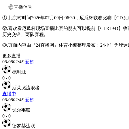
直播信号
①.北京时时间2026年07月09日 06:30，厄瓜杯联赛比赛
②.喜欢看厄瓜杯现场直播比赛的朋友可以提前【CTRL+D
历史交锋、两队赛程。
③.页面内容由『24直播网』体育小编整理发布；24小时为
更多直播
08-08
02:45
爱超
德利城
0
-
0
斯莱戈流浪者
直播中
08-08
02:45
爱超
戈尔韦联
0
-
0
德罗赫达联