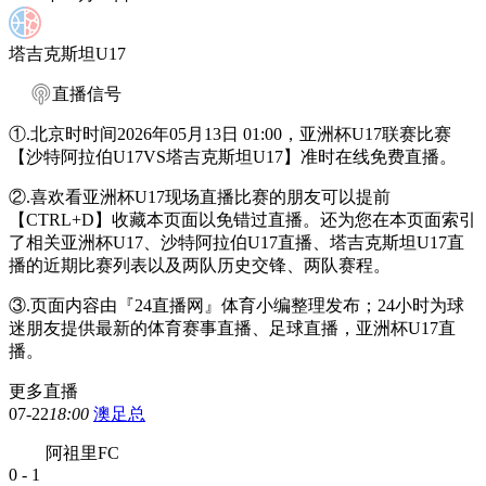
塔吉克斯坦U17
直播信号
①.北京时时间2026年05月13日 01:00，亚洲杯U17联赛比赛
【沙特阿拉伯U17VS塔吉克斯坦U17】准时在线免费直播。
②.喜欢看亚洲杯U17现场直播比赛的朋友可以提前
【CTRL+D】收藏本页面以免错过直播。还为您在本页面索引
了相关亚洲杯U17、沙特阿拉伯U17直播、塔吉克斯坦U17直
播的近期比赛列表以及两队历史交锋、两队赛程。
③.页面内容由『24直播网』体育小编整理发布；24小时为球
迷朋友提供最新的体育赛事直播、足球直播，亚洲杯U17直
播。
更多直播
07-22
18:00
澳足总
阿祖里FC
0
-
1