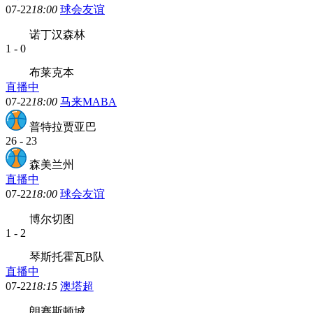
07-22
18:00
球会友谊
诺丁汉森林
1
-
0
布莱克本
直播中
07-22
18:00
马来MABA
普特拉贾亚巴
26
-
23
森美兰州
直播中
07-22
18:00
球会友谊
博尔切图
1
-
2
琴斯托霍瓦B队
直播中
07-22
18:15
澳塔超
朗赛斯顿城