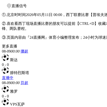
直播信号
①.北京时时间2026年05月11日 00:00，西丁联赛比赛【
②.喜欢看西丁现场直播比赛的朋友可以提前【CTRL+D】
锋、两队赛程。
③.页面内容由『24直播网』体育小编整理发布；24小时为
更多直播
08-09
00:00
挪超
斯达
0
-
0
腓特烈斯塔
直播中
08-09
00:00
芬超
雅罗
0
-
0
VPS瓦萨