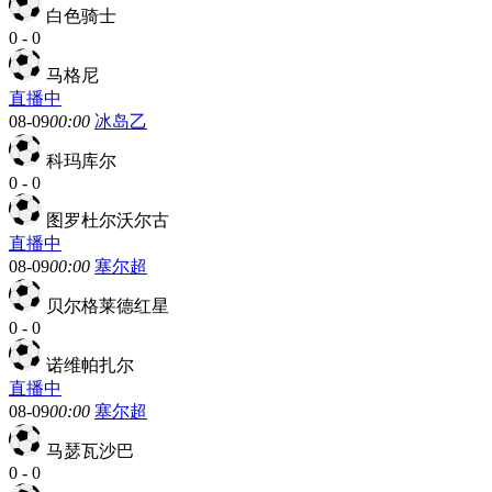
白色骑士
0
-
0
马格尼
直播中
08-09
00:00
冰岛乙
科玛库尔
0
-
0
图罗杜尔沃尔古
直播中
08-09
00:00
塞尔超
贝尔格莱德红星
0
-
0
诺维帕扎尔
直播中
08-09
00:00
塞尔超
马瑟瓦沙巴
0
-
0