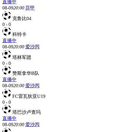
直播中
08-09
20:00
芬甲
克鲁比04
0
-
0
科特卡
直播中
08-09
20:00
爱沙丙
塔林军团
0
-
0
赞斯拿华B队
直播中
08-09
20:00
爱沙丙
FC雷瓦狄亚U19
0
-
0
塔巴沙卢查玛
直播中
08-09
20:00
爱沙丙