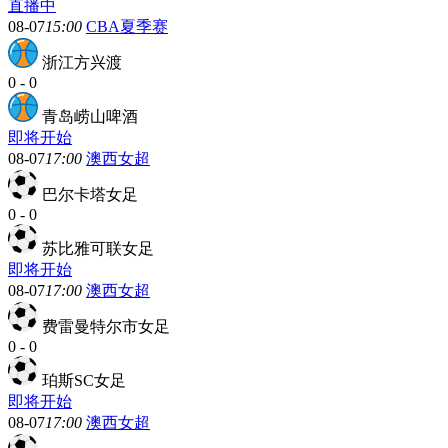
直播中
08-07
15:00
CBA夏季赛
浙江方兴渡
0
-
0
青岛崂山啤酒
即将开始
08-07
17:00
澳西女超
巴尔卡塔女足
0
-
0
苏比雅可联女足
即将开始
08-07
17:00
澳西女超
费雷曼特尔市女足
0
-
0
珀斯SC女足
即将开始
08-07
17:00
澳西女超