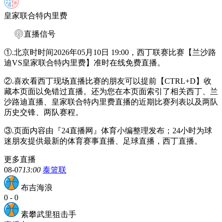
皇家联合特内里费
直播信号
①.北京时时间2026年05月10日 19:00，西丁联赛比赛【兰沙路
迪VS皇家联合特内里费】准时在线免费直播。
②.喜欢看西丁现场直播比赛的朋友可以提前【CTRL+D】收
藏本页面以免错过直播。还为您在本页面索引了相关西丁、兰
沙路迪直播、皇家联合特内里费直播的近期比赛列表以及两队
历史交锋、两队赛程。
③.页面内容由『24直播网』体育小编整理发布；24小时为球
迷朋友提供最新的体育赛事直播、足球直播，西丁直播。
更多直播
08-07
13:00
泰篮联
布吉海浪
0
-
0
素攀武里狙击手