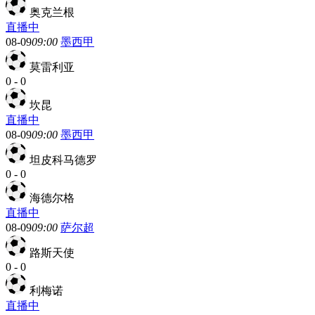
奥克兰根
直播中
08-09
09:00
墨西甲
莫雷利亚
0
-
0
坎昆
直播中
08-09
09:00
墨西甲
坦皮科马德罗
0
-
0
海德尔格
直播中
08-09
09:00
萨尔超
路斯天使
0
-
0
利梅诺
直播中