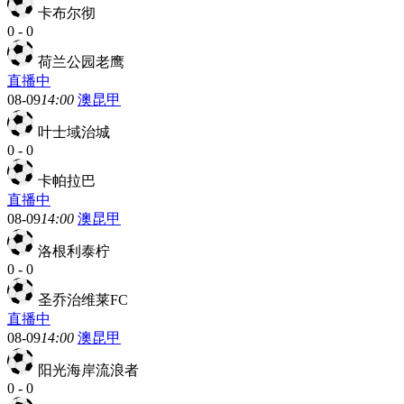
卡布尔彻
0
-
0
荷兰公园老鹰
直播中
08-09
14:00
澳昆甲
叶士域治城
0
-
0
卡帕拉巴
直播中
08-09
14:00
澳昆甲
洛根利泰柠
0
-
0
圣乔治维莱FC
直播中
08-09
14:00
澳昆甲
阳光海岸流浪者
0
-
0