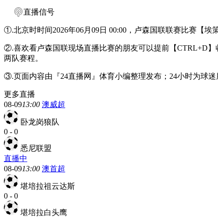
直播信号
①.北京时时间2026年06月09日 00:00，卢森国联联赛比赛
②.喜欢看卢森国联现场直播比赛的朋友可以提前【CTRL+
两队赛程。
③.页面内容由『24直播网』体育小编整理发布；24小时为
更多直播
08-09
13:00
澳威超
卧龙岗狼队
0
-
0
悉尼联盟
直播中
08-09
13:00
澳首超
堪培拉祖云达斯
0
-
0
堪培拉白头鹰