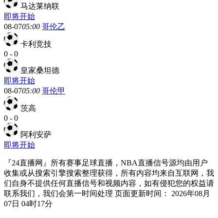
马达莱纳联
即将开始
08-07
05:00
哥伦乙
卡利竞技
0
-
0
皇家桑坦德
即将开始
08-07
05:00
哥伦甲
茨高
0
-
0
阿利安萨
即将开始
『24直播网』所有赛事足球直播，NBA直播信号源均由用户
收集或从搜索引擎搜索整理获得，所有内容均来自互联网，我
们自身不提供任何直播信号和视频内容，如有侵犯您的权益请
联系我们，我们会第一时间处理 页面更新时间： 2026年08月
07日 04时17分