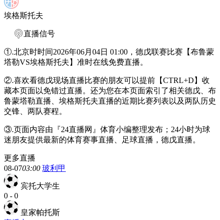
埃格斯托夫
直播信号
①.北京时时间2026年06月04日 01:00，德戊联赛比赛【布鲁蒙
塔勒VS埃格斯托夫】准时在线免费直播。
②.喜欢看德戊现场直播比赛的朋友可以提前【CTRL+D】收
藏本页面以免错过直播。还为您在本页面索引了相关德戊、布
鲁蒙塔勒直播、埃格斯托夫直播的近期比赛列表以及两队历史
交锋、两队赛程。
③.页面内容由『24直播网』体育小编整理发布；24小时为球
迷朋友提供最新的体育赛事直播、足球直播，德戊直播。
更多直播
08-07
03:00
玻利甲
宾托大学生
0
-
0
皇家帕托斯