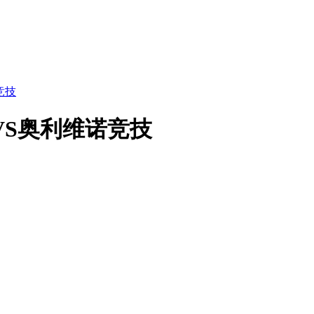
竞技
VS奥利维诺竞技