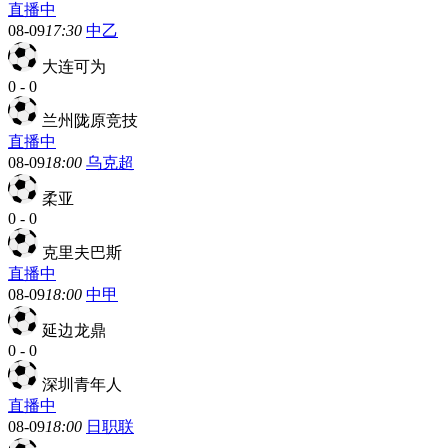
直播中
08-09
17:30
中乙
大连可为
0
-
0
兰州陇原竞技
直播中
08-09
18:00
乌克超
柔亚
0
-
0
克里夫巴斯
直播中
08-09
18:00
中甲
延边龙鼎
0
-
0
深圳青年人
直播中
08-09
18:00
日职联