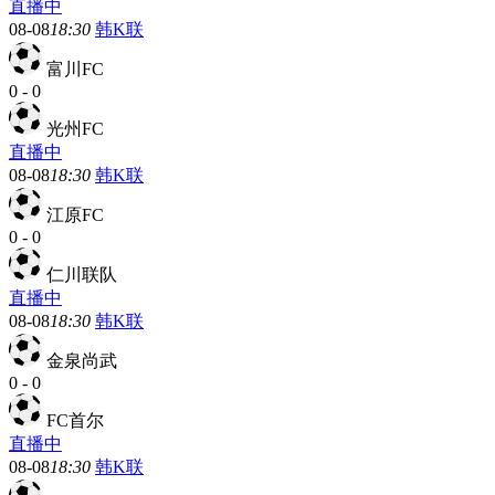
直播中
08-08
18:30
韩K联
富川FC
0
-
0
光州FC
直播中
08-08
18:30
韩K联
江原FC
0
-
0
仁川联队
直播中
08-08
18:30
韩K联
金泉尚武
0
-
0
FC首尔
直播中
08-08
18:30
韩K联