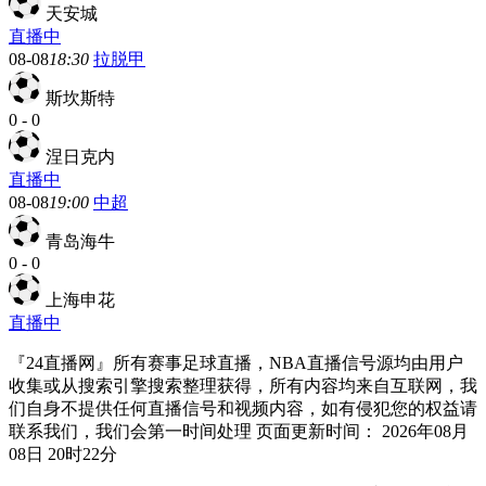
天安城
直播中
08-08
18:30
拉脱甲
斯坎斯特
0
-
0
涅日克内
直播中
08-08
19:00
中超
青岛海牛
0
-
0
上海申花
直播中
『24直播网』所有赛事足球直播，NBA直播信号源均由用户
收集或从搜索引擎搜索整理获得，所有内容均来自互联网，我
们自身不提供任何直播信号和视频内容，如有侵犯您的权益请
联系我们，我们会第一时间处理 页面更新时间： 2026年08月
08日 20时22分