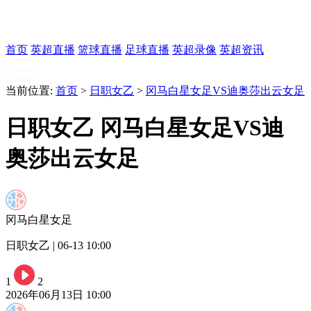
首页
英超直播
篮球直播
足球直播
英超录像
英超资讯
当前位置:
首页
>
日职女乙
>
冈马白星女足VS迪奥莎出云女足
日职女乙 冈马白星女足VS迪
奥莎出云女足
冈马白星女足
日职女乙 | 06-13 10:00
1
2
2026年06月13日 10:00