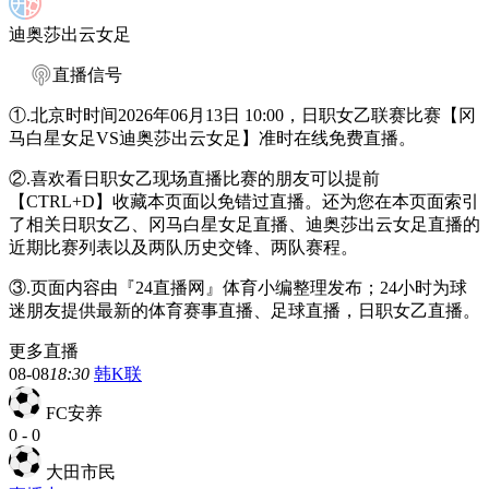
迪奥莎出云女足
直播信号
①.北京时时间2026年06月13日 10:00，日职女乙联赛比赛【冈
马白星女足VS迪奥莎出云女足】准时在线免费直播。
②.喜欢看日职女乙现场直播比赛的朋友可以提前
【CTRL+D】收藏本页面以免错过直播。还为您在本页面索引
了相关日职女乙、冈马白星女足直播、迪奥莎出云女足直播的
近期比赛列表以及两队历史交锋、两队赛程。
③.页面内容由『24直播网』体育小编整理发布；24小时为球
迷朋友提供最新的体育赛事直播、足球直播，日职女乙直播。
更多直播
08-08
18:30
韩K联
FC安养
0
-
0
大田市民