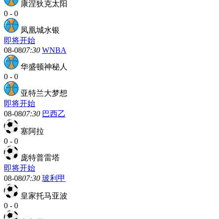
康涅狄克太阳
0
-
0
凤凰城水银
即将开始
08-08
07:30
WNBA
华盛顿神秘人
0
-
0
亚特兰大梦想
即将开始
08-08
07:30
巴西乙
塞阿拉
0
-
0
庞特普雷塔
即将开始
08-08
07:30
玻利甲
皇家托马亚波
0
-
0