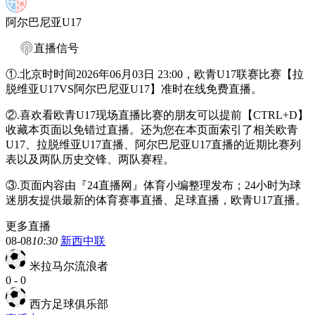
阿尔巴尼亚U17
直播信号
①.北京时时间2026年06月03日 23:00，欧青U17联赛比赛【拉
脱维亚U17VS阿尔巴尼亚U17】准时在线免费直播。
②.喜欢看欧青U17现场直播比赛的朋友可以提前【CTRL+D】
收藏本页面以免错过直播。还为您在本页面索引了相关欧青
U17、拉脱维亚U17直播、阿尔巴尼亚U17直播的近期比赛列
表以及两队历史交锋、两队赛程。
③.页面内容由『24直播网』体育小编整理发布；24小时为球
迷朋友提供最新的体育赛事直播、足球直播，欧青U17直播。
更多直播
08-08
10:30
新西中联
米拉马尔流浪者
0
-
0
西方足球俱乐部