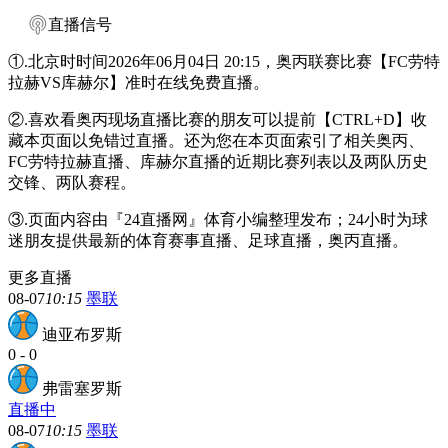
直播信号
①.北京时时间2026年06月04日 20:15，奥丙联赛比赛【FC劳特
拉赫VS库赫尔】准时在线免费直播。
②.喜欢看奥丙现场直播比赛的朋友可以提前【CTRL+D】收
藏本页面以免错过直播。还为您在本页面索引了相关奥丙、
FC劳特拉赫直播、库赫尔直播的近期比赛列表以及两队历史
交锋、两队赛程。
③.页面内容由『24直播网』体育小编整理发布；24小时为球
迷朋友提供最新的体育赛事直播、足球直播，奥丙直播。
更多直播
08-07
10:15
墨联
迪亚布罗斯
0
-
0
弗雷塞罗斯
直播中
08-07
10:15
墨联