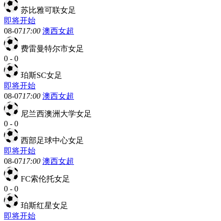
苏比雅可联女足
即将开始
08-07
17:00
澳西女超
费雷曼特尔市女足
0
-
0
珀斯SC女足
即将开始
08-07
17:00
澳西女超
尼兰西澳洲大学女足
0
-
0
西部足球中心女足
即将开始
08-07
17:00
澳西女超
FC索伦托女足
0
-
0
珀斯红星女足
即将开始