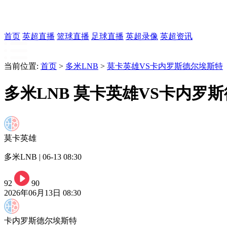
首页
英超直播
篮球直播
足球直播
英超录像
英超资讯
当前位置:
首页
>
多米LNB
>
莫卡英雄VS卡内罗斯德尔埃斯特
多米LNB 莫卡英雄VS卡内罗
莫卡英雄
多米LNB | 06-13 08:30
92
90
2026年06月13日 08:30
卡内罗斯德尔埃斯特