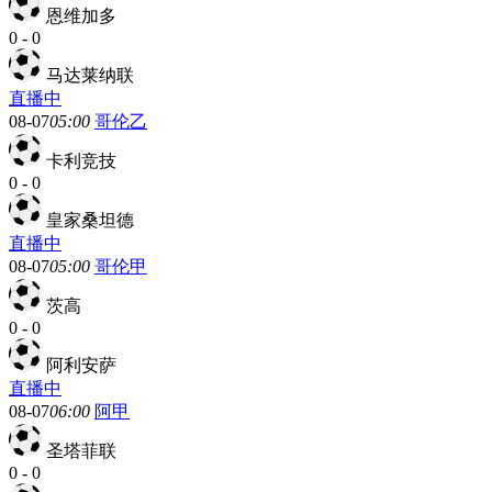
恩维加多
0
-
0
马达莱纳联
直播中
08-07
05:00
哥伦乙
卡利竞技
0
-
0
皇家桑坦德
直播中
08-07
05:00
哥伦甲
茨高
0
-
0
阿利安萨
直播中
08-07
06:00
阿甲
圣塔菲联
0
-
0