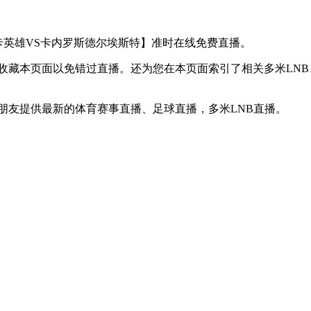
比赛【莫卡英雄VS卡内罗斯德尔埃斯特】准时在线免费直播。
D】收藏本页面以免错过直播。还为您在本页面索引了相关多米L
迷朋友提供最新的体育赛事直播、足球直播，多米LNB直播。