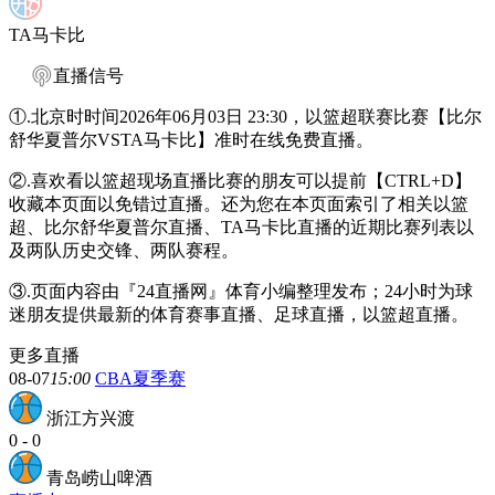
TA马卡比
直播信号
①.北京时时间2026年06月03日 23:30，以篮超联赛比赛【比尔
舒华夏普尔VSTA马卡比】准时在线免费直播。
②.喜欢看以篮超现场直播比赛的朋友可以提前【CTRL+D】
收藏本页面以免错过直播。还为您在本页面索引了相关以篮
超、比尔舒华夏普尔直播、TA马卡比直播的近期比赛列表以
及两队历史交锋、两队赛程。
③.页面内容由『24直播网』体育小编整理发布；24小时为球
迷朋友提供最新的体育赛事直播、足球直播，以篮超直播。
更多直播
08-07
15:00
CBA夏季赛
浙江方兴渡
0
-
0
青岛崂山啤酒