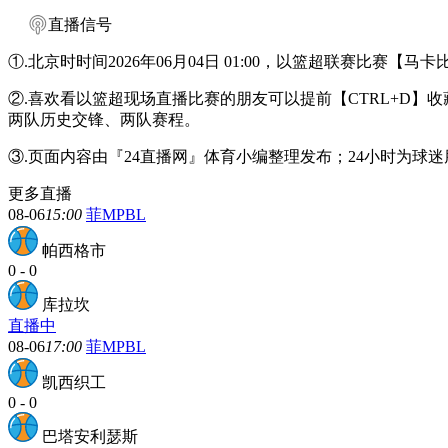
直播信号
①.北京时时间2026年06月04日 01:00，以篮超联赛比赛
②.喜欢看以篮超现场直播比赛的朋友可以提前【CTRL+D
两队历史交锋、两队赛程。
③.页面内容由『24直播网』体育小编整理发布；24小时为
更多直播
08-06
15:00
菲MPBL
帕西格市
0
-
0
库拉坎
直播中
08-06
17:00
菲MPBL
凯西织工
0
-
0
巴塔安利瑟斯