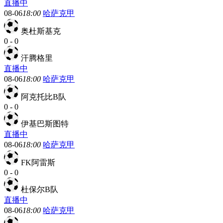
直播中
08-06
18:00
哈萨克甲
奥杜斯基克
0
-
0
汗腾格里
直播中
08-06
18:00
哈萨克甲
阿克托比B队
0
-
0
伊基巴斯图特
直播中
08-06
18:00
哈萨克甲
FK阿雷斯
0
-
0
杜保尔B队
直播中
08-06
18:00
哈萨克甲