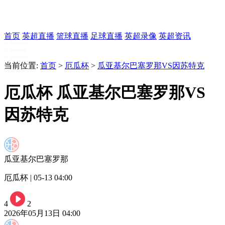
首页
英超直播
篮球直播
足球直播
英超录像
英超资讯
当前位置:
首页
>
厄瓜杯
>
瓜亚基尔巴塞罗那VS因苏特克
厄瓜杯 瓜亚基尔巴塞罗那VS
因苏特克
瓜亚基尔巴塞罗那
厄瓜杯 | 05-13 04:00
4
2
2026年05月13日 04:00