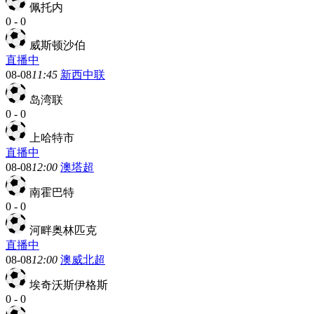
佩托内
0
-
0
威斯顿沙伯
直播中
08-08
11:45
新西中联
岛湾联
0
-
0
上哈特市
直播中
08-08
12:00
澳塔超
南霍巴特
0
-
0
河畔奥林匹克
直播中
08-08
12:00
澳威北超
埃奇沃斯伊格斯
0
-
0