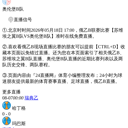
奥伦堡B队
直播信号
①.北京时时间2026年05月18日 17:00，俄乙B联赛比赛【苏维
埃之翼B队VS奥伦堡B队】准时在线免费直播。
②.喜欢看俄乙B现场直播比赛的朋友可以提前【CTRL+D】收
藏本页面以免错过直播。还为您在本页面索引了相关俄乙B、
苏维埃之翼B队直播、奥伦堡B队直播的近期比赛列表以及两
队历史交锋、两队赛程。
③.页面内容由『24直播网』体育小编整理发布；24小时为球
迷朋友提供最新的体育赛事直播、足球直播，俄乙B直播。
更多直播
08-07
00:00
瑞典乙
哈丁格
0
-
0
玛巴斯