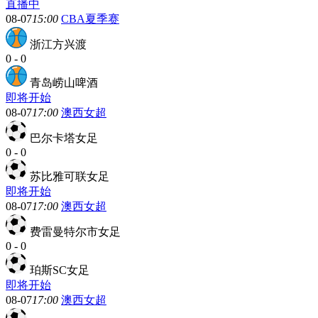
直播中
08-07
15:00
CBA夏季赛
浙江方兴渡
0
-
0
青岛崂山啤酒
即将开始
08-07
17:00
澳西女超
巴尔卡塔女足
0
-
0
苏比雅可联女足
即将开始
08-07
17:00
澳西女超
费雷曼特尔市女足
0
-
0
珀斯SC女足
即将开始
08-07
17:00
澳西女超