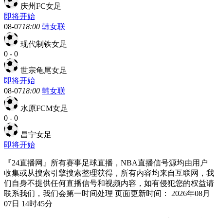
庆州FC女足
即将开始
08-07
18:00
韩女联
现代制铁女足
0
-
0
世宗龟尾女足
即将开始
08-07
18:00
韩女联
水原FCM女足
0
-
0
昌宁女足
即将开始
『24直播网』所有赛事足球直播，NBA直播信号源均由用户
收集或从搜索引擎搜索整理获得，所有内容均来自互联网，我
们自身不提供任何直播信号和视频内容，如有侵犯您的权益请
联系我们，我们会第一时间处理 页面更新时间： 2026年08月
07日 14时45分